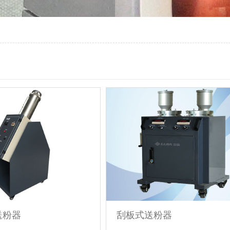
送粉器
刮板式送粉器