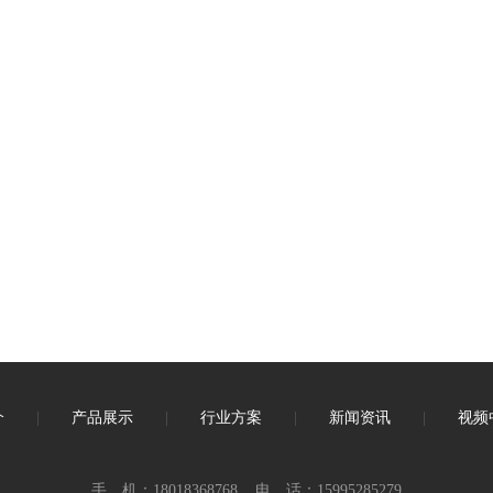
介
|
产品展示
|
行业方案
|
新闻资讯
|
视频
手 机：18018368768 电 话：15995285279