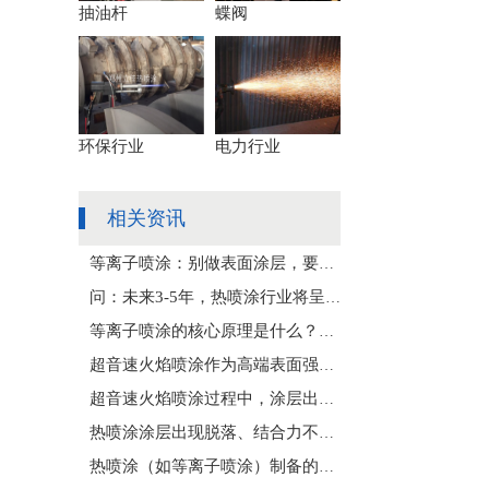
抽油杆
蝶阀
环保行业
电力行业
相关资讯
等离子喷涂：别做表面涂层，要做工件性能重构核心
问：未来3-5年，热喷涂行业将呈现哪些发展趋势，面临哪些机遇与挑战，整体发展方向如何？
等离子喷涂的核心原理是什么？在工业零部件表面强化中，选用与操作时需重点关注哪些要点，才能保障涂层质量、提升零部件使用寿命？
超音速火焰喷涂作为高端表面强化核心工艺，广泛用于机械零部件耐磨、防腐涂层制备，很多企业应用中常出现涂层结合力差、脱落、孔隙率超标等问题，误以为是喷涂材料质量不佳，结合其工艺特性，核心原因是什么？该如何
超音速火焰喷涂过程中，涂层出现结合强度不足、孔隙率超标及性能不均的核心诱因是什么？如何结合喷涂机理优化工艺参数提升涂层质量？
热喷涂涂层出现脱落、结合力不足的问题，核心成因及改进措施是什么？
热喷涂（如等离子喷涂）制备的耐磨涂层，常出现“室温结合良好、高温服役后剥离”的问题，常规的喷砂粗化预处理为何无法规避？“梯度界面+微晶合金过渡层”方案的核心突破点是什么？