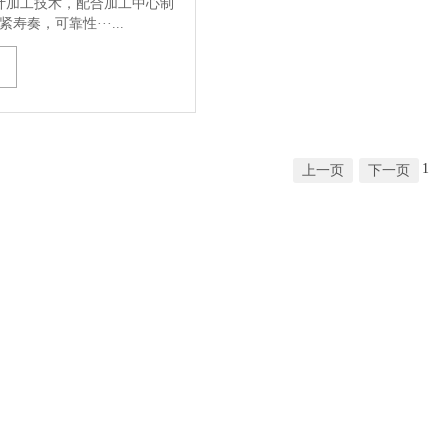
M设计加工技术，配合加工中心制
寿奏，可靠性···...
1
上一页
下一页