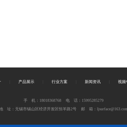
介
|
产品展示
|
行业方案
|
新闻资讯
|
视频
手 机：18018368768 电 话：15995285279
地 址：无锡市锡山区经济开发区恒羊路2号 邮 箱：ljsurface@163.co